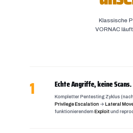
Klassische Pe
VORNAC läuft k
1
Echte Angriffe, keine Scans.
Kompletter Pentesting Zyklus (nac
Privilege Escalation
→
Lateral Mov
funktionierendem
Exploit
und repro