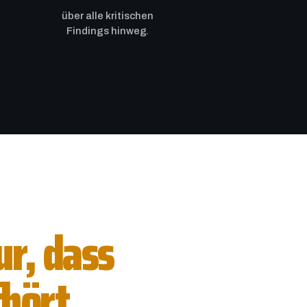
über alle kritischen
Findings hinweg.
ur, dass
hört.