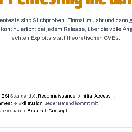
ntests sind Stichproben. Einmal im Jahr und dann g
ontinuierlich: bei jedem Release, über die volle Angr
echten Exploits statt theoretischen CVEs.
h
BSI
Standards):
Reconnaissance
→
Initial Access
→
ement
→
Exfiltration
. Jeder Befund kommt mit
duzierbarem
Proof-of-Concept
.