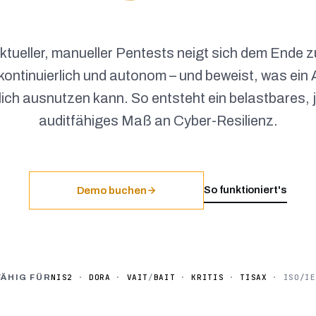
ktueller, manueller Pentests neigt sich dem End
t kontinuierlich und autonom – und beweist, was ein 
ich ausnutzen kann. So entsteht ein belastbares, 
auditfähiges Maß an Cyber-Resilienz.
So funktioniert's
Demo buchen
NIS2
·
DORA
·
VAIT
/
BAIT
·
KRITIS
·
TISAX
· ISO/IE
FÄHIG FÜR