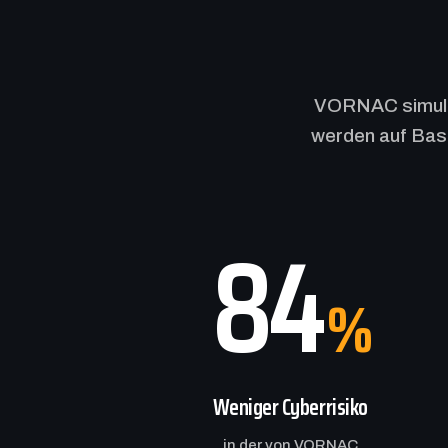
VORNAC simulier
werden auf Basi
84
%
Weniger Cyberrisiko
in der von VORNAC