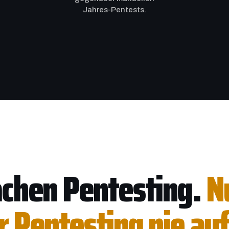
Jahres-Pentests.
chen Pentesting.
N
r Pentesting nie auf