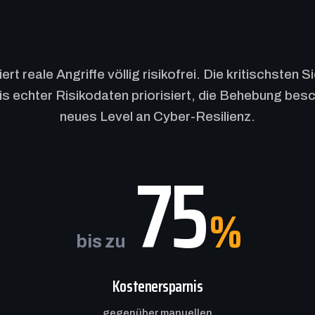
t reale Angriffe völlig risikofrei. Die kritischsten S
s echter Risikodaten priorisiert, die Behebung besch
neues Level an Cyber-Resilienz.
75
%
bis zu
Kostenersparnis
gegenüber manuellen