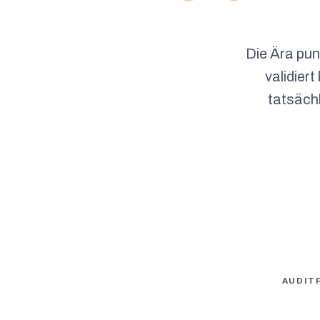
Die Ära pun
validier
tatsächl
AUDIT