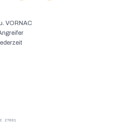
e zu. VORNAC
Angreifer
jederzeit
C 27001