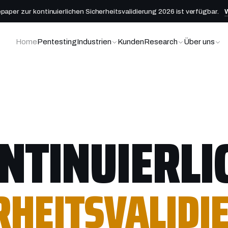
aper zur kontinuierlichen Sicherheitsvalidierung 2026 ist verfügbar.
Home
Pentesting
Industrien
Kunden
Research
Über uns
NTINUIERLI
RHEITSVALIDI