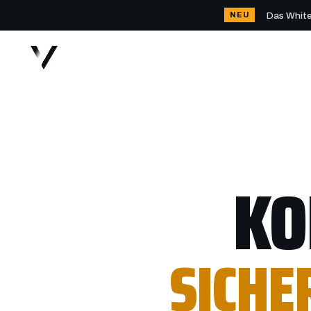
Das Whitep
NEU
KO
SICHE