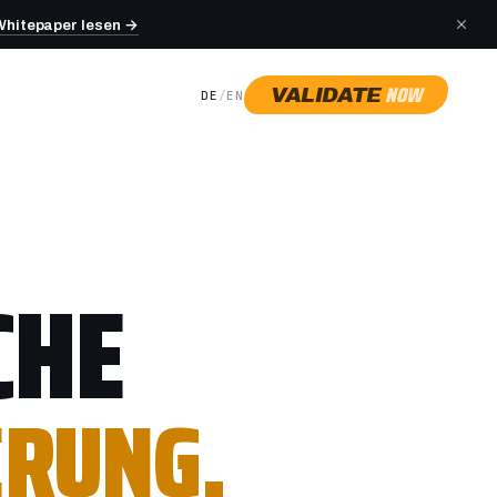
Whitepaper lesen →
NOW
VALIDATE
DE
/
EN
CHE
ERUNG.